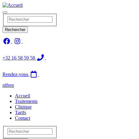
Aller
au
contenu
Rechercher
principal
Rechercher
+32 16 58 59 58
Rendez-vous
nl
fr
en
Main
Accueil
Traitements
navigation
Clinique
Tarifs
Contact
Rechercher